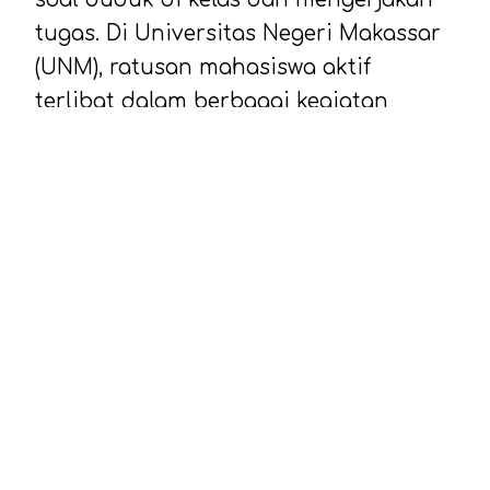
tugas. Di Universitas Negeri Makassar
(UNM), ratusan mahasiswa aktif
terlibat dalam berbagai kegiatan
ekstrakurikuler yang dikelola melalui
Unit Kegiatan Mahasiswa (UKM). Mulai
dari olahraga, seni, penalaran, hingga
kegiatan sosial, semuanya tersedia
dan terbuka bagi seluruh mahasiswa.
Informasi lengkap mengenai kegiatan
kemahasiswaan ini dapat diakses
melalui portal resmi
ekstrakurikuler.piimmakassar.ac.id
,
yang memuat daftar UKM aktif beserta
tautan ke masing-masing organisasi